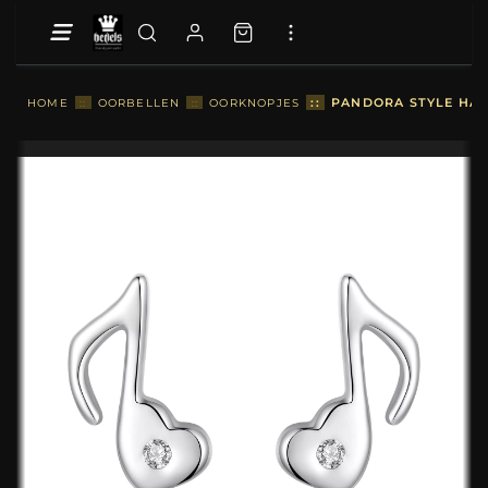
::
PANDORA STYLE HAR
HOME
::
OORBELLEN
::
OORKNOPJES