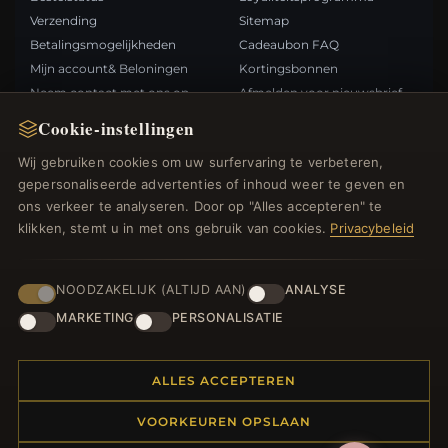
Verzending
Sitemap
Betalingsmogelijkheden
Cadeaubon FAQ
Mijn account& Beloningen
Kortingsbonnen
Neem contact met ons op
Afmelden voor nieuwsbrief
Cookie-instellingen
SNELLE LINKS
VOLG ONS
Wij gebruiken cookies om uw surfervaring te verbeteren,
gepersonaliseerde advertenties of inhoud weer te geven en
Nieuwe producten
ons verkeer te analyseren. Door op "Alles accepteren" te
Specials
BETAALMETHODEN
klikken, stemt u in met ons gebruik van cookies.
Privacybeleid
Blog
Beoordelingen
Inloggen
NOODZAKELIJK (ALTIJD AAN)
ANALYSE
MARKETING
PERSONALISATIE
ALLES ACCEPTEREN
© 2012–2026
. Alle rechten
Bedelsoutlet.nl
VOORKEUREN OPSLAAN
voorbehouden.