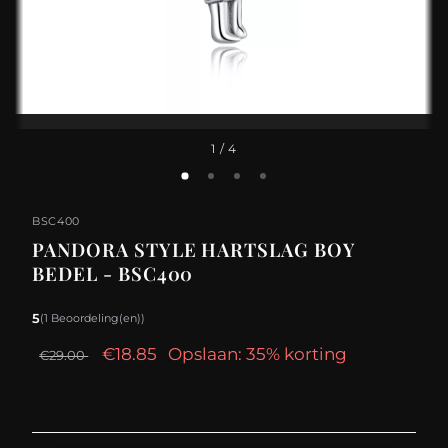
1
/ 4
BSC400
PANDORA STYLE HARTSLAG BOY
BEDEL - BSC400
5
(1 Beoordeling(en))
€18.85
Opslaan: 35% korting
€29.00