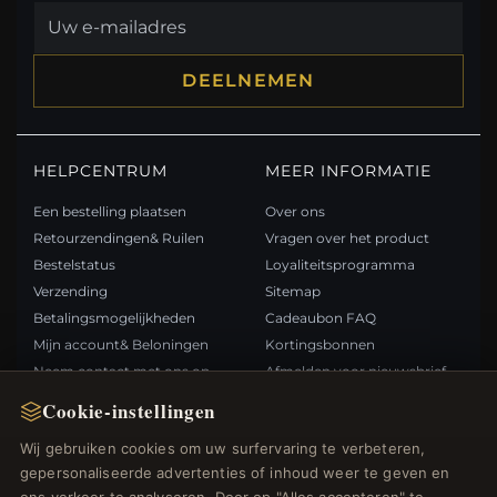
DEELNEMEN
HELPCENTRUM
MEER INFORMATIE
Een bestelling plaatsen
Over ons
Retourzendingen& Ruilen
Vragen over het product
Bestelstatus
Loyaliteitsprogramma
Verzending
Sitemap
Betalingsmogelijkheden
Cadeaubon FAQ
Mijn account& Beloningen
Kortingsbonnen
Neem contact met ons op
Afmelden voor nieuwsbrief
Cookie-instellingen
SNELLE LINKS
VOLG ONS
Wij gebruiken cookies om uw surfervaring te verbeteren,
gepersonaliseerde advertenties of inhoud weer te geven en
Nieuwe producten