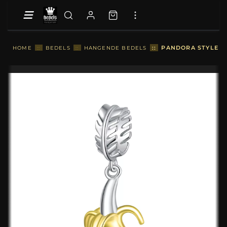
::
PANDORA STYLE H
HOME
::
BEDELS
::
HANGENDE BEDELS