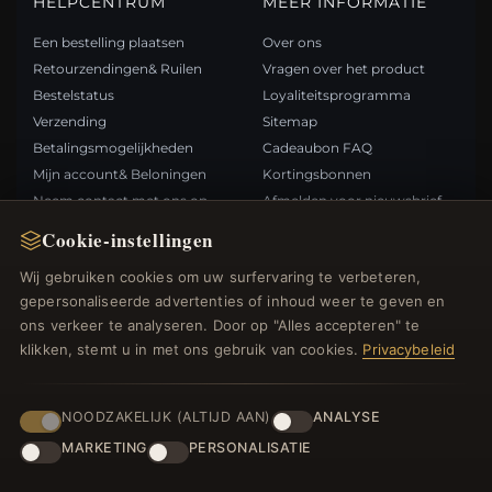
HELPCENTRUM
MEER INFORMATIE
Een bestelling plaatsen
Over ons
Retourzendingen& Ruilen
Vragen over het product
Bestelstatus
Loyaliteitsprogramma
Verzending
Sitemap
Betalingsmogelijkheden
Cadeaubon FAQ
Mijn account& Beloningen
Kortingsbonnen
Neem contact met ons op
Afmelden voor nieuwsbrief
Cookie-instellingen
SNELLE LINKS
VOLG ONS
Wij gebruiken cookies om uw surfervaring te verbeteren,
gepersonaliseerde advertenties of inhoud weer te geven en
Nieuwe producten
ons verkeer te analyseren. Door op "Alles accepteren" te
Specials
BETAALMETHODEN
klikken, stemt u in met ons gebruik van cookies.
Privacybeleid
Blog
Beoordelingen
Inloggen
NOODZAKELIJK (ALTIJD AAN)
ANALYSE
MARKETING
PERSONALISATIE