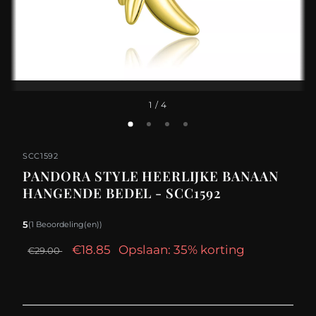
1
/ 4
SCC1592
PANDORA STYLE HEERLIJKE BANAAN
HANGENDE BEDEL - SCC1592
5
(1 Beoordeling(en))
€18.85
Opslaan: 35% korting
€29.00