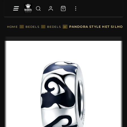
::
PANDORA STYLE HET SILHOUE
HOME
::
BEDELS
::
BEDELS