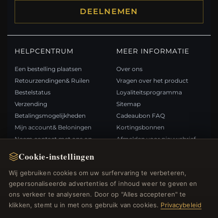
DEELNEMEN
HELPCENTRUM
MEER INFORMATIE
Een bestelling plaatsen
Over ons
Retourzendingen& Ruilen
Vragen over het product
Bestelstatus
Loyaliteitsprogramma
Verzending
Sitemap
Betalingsmogelijkheden
Cadeaubon FAQ
Mijn account& Beloningen
Kortingsbonnen
Neem contact met ons op
Afmelden voor nieuwsbrief
Cookie-instellingen
SNELLE LINKS
VOLG ONS
Wij gebruiken cookies om uw surfervaring te verbeteren,
gepersonaliseerde advertenties of inhoud weer te geven en
Nieuwe producten
ons verkeer te analyseren. Door op "Alles accepteren" te
Specials
BETAALMETHODEN
klikken, stemt u in met ons gebruik van cookies.
Privacybeleid
Blog