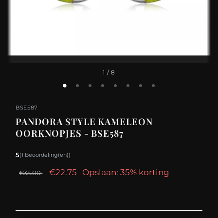
1
/ 8
BSE587
PANDORA STYLE KAMELEON
OORKNOPJES - BSE587
5
(1 Beoordeling(en))
€22.75
Opslaan: 35% korting
€35.00