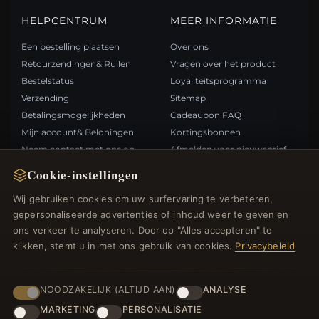
HELPCENTRUM
MEER INFORMATIE
Een bestelling plaatsen
Over ons
Retourzendingen& Ruilen
Vragen over het product
Bestelstatus
Loyaliteitsprogramma
Verzending
Sitemap
Betalingsmogelijkheden
Cadeaubon FAQ
Mijn account& Beloningen
Kortingsbonnen
Neem contact met ons op
Afmelden voor nieuwsbrief
Cookie-instellingen
SNELLE LINKS
VOLG ONS
Wij gebruiken cookies om uw surfervaring te verbeteren,
gepersonaliseerde advertenties of inhoud weer te geven en
Nieuwe producten
ons verkeer te analyseren. Door op "Alles accepteren" te
Specials
BETAALMETHODEN
klikken, stemt u in met ons gebruik van cookies.
Privacybeleid
Blog
Beoordelingen
Inloggen
NOODZAKELIJK (ALTIJD AAN)
ANALYSE
MARKETING
PERSONALISATIE