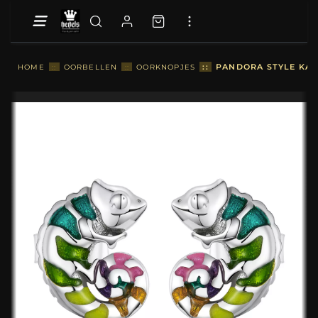
::
PANDORA STYLE KAM
HOME
::
OORBELLEN
::
OORKNOPJES