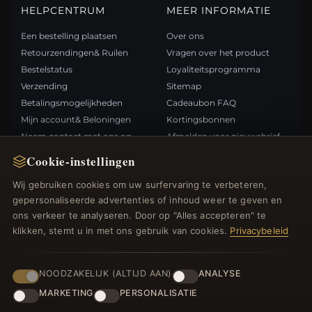
HELPCENTRUM
MEER INFORMATIE
Een bestelling plaatsen
Over ons
Retourzendingen& Ruilen
Vragen over het product
Bestelstatus
Loyaliteitsprogramma
Verzending
Sitemap
Betalingsmogelijkheden
Cadeaubon FAQ
Mijn account& Beloningen
Kortingsbonnen
Neem contact met ons op
Afmelden voor nieuwsbrief
Cookie-instellingen
SNELLE LINKS
VOLG ONS
Wij gebruiken cookies om uw surfervaring te verbeteren,
gepersonaliseerde advertenties of inhoud weer te geven en
Nieuwe producten
ons verkeer te analyseren. Door op "Alles accepteren" te
Specials
BETAALMETHODEN
klikken, stemt u in met ons gebruik van cookies.
Privacybeleid
Blog
Beoordelingen
Inloggen
NOODZAKELIJK (ALTIJD AAN)
ANALYSE
MARKETING
PERSONALISATIE