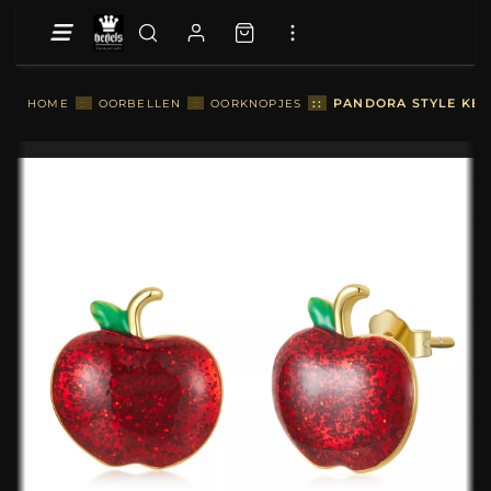
::
PANDORA STYLE KER
HOME
::
OORBELLEN
::
OORKNOPJES