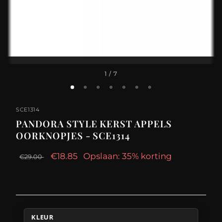
1
/ 7
SCE1314
PANDORA STYLE KERST APPELS
OORKNOPJES - SCE1314
€18.85
Opslaan: 35% korting
€29.00
KLEUR