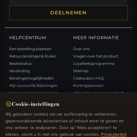
DEELNEMEN
HELPCENTRUM
MEER INFORMATIE
Een bestelling plaatsen
Over ons
Retourzendingen& Ruilen
Vragen over het product
Bestelstatus
Loyaliteitsprogramma
Verzending
Sitemap
Betalingsmogelijkheden
Cadeaubon FAQ
Mijn account& Beloningen
Kortingsbonnen
Neem contact met ons op
Afmelden voor nieuwsbrief
Cookie-instellingen
SNELLE LINKS
VOLG ONS
Wij gebruiken cookies om uw surfervaring te verbeteren,
gepersonaliseerde advertenties of inhoud weer te geven en
Nieuwe producten
ons verkeer te analyseren. Door op "Alles accepteren" te
Specials
BETAALMETHODEN
klikken, stemt u in met ons gebruik van cookies.
Privacybeleid
Blog