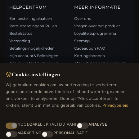
HELPCENTRUM
MEER INFORMATIE
Een bestelling plaatsen
Over ons
Retourzendingen& Ruilen
Vragen over het product
Bestelstatus
Loyaliteitsprogramma
Verzending
Sitemap
Betalingsmogelijkheden
Cadeaubon FAQ
Mijn account& Beloningen
Kortingsbonnen
Neem contact met ons op
Afmelden voor nieuwsbrief
Cookie-instellingen
SNELLE LINKS
VOLG ONS
Wij gebruiken cookies om uw surfervaring te verbeteren,
gepersonaliseerde advertenties of inhoud weer te geven en
Nieuwe producten
ons verkeer te analyseren. Door op "Alles accepteren" te
Specials
BETAALMETHODEN
klikken, stemt u in met ons gebruik van cookies.
Privacybeleid
Blog
Beoordelingen
Inloggen
NOODZAKELIJK (ALTIJD AAN)
ANALYSE
MARKETING
PERSONALISATIE