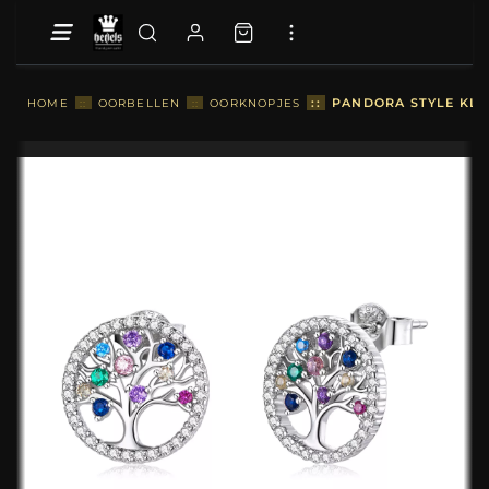
::
PANDORA STYLE KLE
HOME
::
OORBELLEN
::
OORKNOPJES