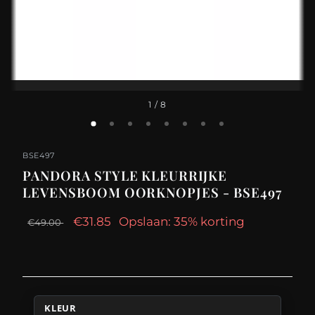
1
/ 8
BSE497
PANDORA STYLE KLEURRIJKE
LEVENSBOOM OORKNOPJES - BSE497
€31.85
Opslaan: 35% korting
€49.00
KLEUR