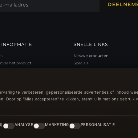
DEELNEM
 INFORMATIE
SNELLE LINKS
ns
Nieuwe producten
over het product
Specials
teitsprogramma
Blog
p
Beoordelingen
ubon FAQ
Inloggen
rvaring te verbeteren, gepersonaliseerde advertenties of inhoud wee
gsbonnen
n. Door op "Alles accepteren" te klikken, stemt u in met ons gebruik 
n voor nieuwsbrief
N)
ANALYSE
MARKETING
PERSONALISATIE