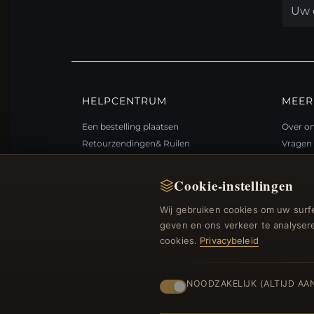
HELPCENTRUM
MEER
Een bestelling plaatsen
Over o
Retourzendingen& Ruilen
Vragen 
Bestelstatus
Loyali
Verzending
Sitema
Cookie-instellingen
Betalingsmogelijkheden
Cadea
Wij gebruiken cookies om uw surfe
Mijn account& Beloningen
Kortin
geven en ons verkeer te analysere
Neem contact met ons op
Afmelde
cookies.
Privacybeleid
NOODZAKELIJK (ALTIJD AA