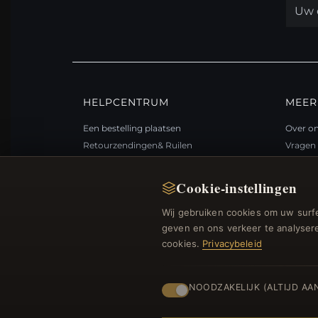
HELPCENTRUM
MEER
Een bestelling plaatsen
Over o
Retourzendingen& Ruilen
Vragen 
Bestelstatus
Loyali
Verzending
Sitema
Cookie-instellingen
Betalingsmogelijkheden
Cadea
Wij gebruiken cookies om uw surfe
Mijn account& Beloningen
Kortin
geven en ons verkeer te analysere
Neem contact met ons op
Afmelde
cookies.
Privacybeleid
NOODZAKELIJK (ALTIJD AA