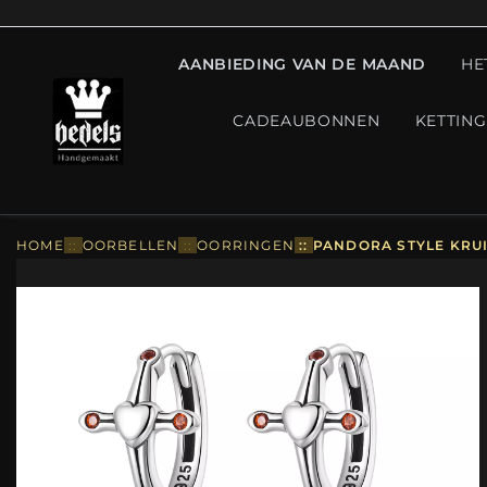
AANBIEDING VAN DE MAAND
HE
CADEAUBONNEN
KETTIN
HOME
::
OORBELLEN
::
OORRINGEN
::
PANDORA STYLE KRUI