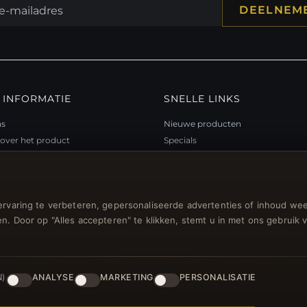
DEELNEM
 INFORMATIE
SNELLE LINKS
ns
Nieuwe producten
over het product
Specials
teitsprogramma
Blog
p
Beoordelingen
ubon FAQ
Inloggen
rvaring te verbeteren, gepersonaliseerde advertenties of inhoud wee
gsbonnen
n. Door op "Alles accepteren" te klikken, stemt u in met ons gebruik 
n voor nieuwsbrief
N)
ANALYSE
MARKETING
PERSONALISATIE