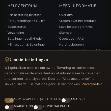
HELPCENTRUM
MEER INFORMATIE
Een bestelling plaatsen
Over ons
Retourzendingen& Ruilen
Vragen over het product
Bestelstatus
Loyaliteitsprogramma
Verzending
Sitemap
Betalingsmogelijkheden
Cadeaubon FAQ
Mijn account& Beloningen
Kortingsbonnen
Neem contact met ons op
Afmelden voor nieuwsbrief
Cookie-instellingen
SNELLE LINKS
VOLG ONS
Wij gebruiken cookies om uw surfervaring te verbeteren,
gepersonaliseerde advertenties of inhoud weer te geven en
Nieuwe producten
ons verkeer te analyseren. Door op "Alles accepteren" te
Specials
BETAALMETHODEN
klikken, stemt u in met ons gebruik van cookies.
Privacybeleid
Blog
Beoordelingen
Inloggen
NOODZAKELIJK (ALTIJD AAN)
ANALYSE
MARKETING
PERSONALISATIE