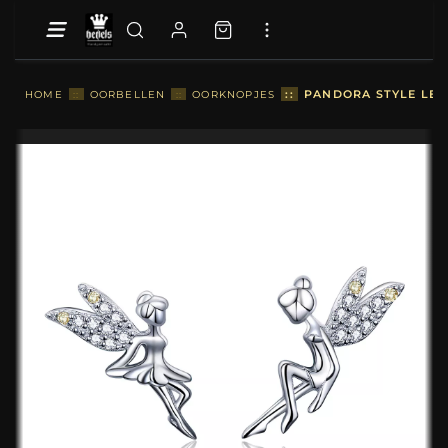
::
PANDORA STYLE LEN
HOME
::
OORBELLEN
::
OORKNOPJES