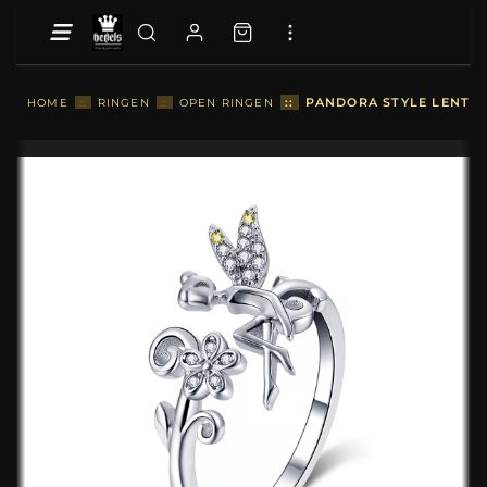
::
PANDORA STYLE LENTEG
HOME
::
RINGEN
::
OPEN RINGEN