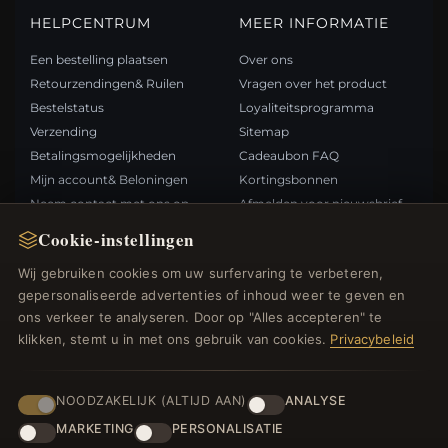
HELPCENTRUM
MEER INFORMATIE
Een bestelling plaatsen
Over ons
Retourzendingen& Ruilen
Vragen over het product
Bestelstatus
Loyaliteitsprogramma
Verzending
Sitemap
Betalingsmogelijkheden
Cadeaubon FAQ
Mijn account& Beloningen
Kortingsbonnen
Neem contact met ons op
Afmelden voor nieuwsbrief
Cookie-instellingen
SNELLE LINKS
VOLG ONS
Wij gebruiken cookies om uw surfervaring te verbeteren,
gepersonaliseerde advertenties of inhoud weer te geven en
Nieuwe producten
ons verkeer te analyseren. Door op "Alles accepteren" te
Specials
BETAALMETHODEN
klikken, stemt u in met ons gebruik van cookies.
Privacybeleid
Blog
Beoordelingen
Inloggen
NOODZAKELIJK (ALTIJD AAN)
ANALYSE
MARKETING
PERSONALISATIE