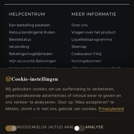
HELPCENTRUM
MEER INFORMATIE
Een bestelling plaatsen
Over ons
Retourzendingen& Ruilen
Vragen over het product
Bestelstatus
Loyaliteitsprogramma
Verzending
Sitemap
Betalingsmogelijkheden
Cadeaubon FAQ
Mijn account& Beloningen
Kortingsbonnen
Neem contact met ons op
Afmelden voor nieuwsbrief
Cookie-instellingen
SNELLE LINKS
VOLG ONS
Wij gebruiken cookies om uw surfervaring te verbeteren,
gepersonaliseerde advertenties of inhoud weer te geven en
Nieuwe producten
ons verkeer te analyseren. Door op "Alles accepteren" te
Specials
BETAALMETHODEN
klikken, stemt u in met ons gebruik van cookies.
Privacybeleid
Blog
Beoordelingen
Inloggen
NOODZAKELIJK (ALTIJD AAN)
ANALYSE