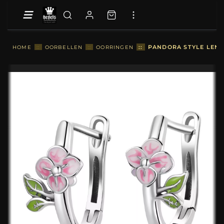
::
PANDORA STYLE LENT
HOME
::
OORBELLEN
::
OORRINGEN