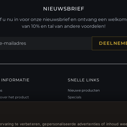
NIEUWSBRIEF
jf u nu in voor onze nieuwsbrief en ontvang een welko
van 10% en tal van andere voordelen!
DEELNEM
 INFORMATIE
SNELLE LINKS
ns
Nieuwe producten
over het product
Specials
teitsprogramma
Blog
p
Beoordelingen
ubon FAQ
Inloggen
rvaring te verbeteren, gepersonaliseerde advertenties of inhoud wee
gsbonnen