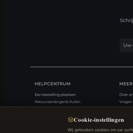
Schri
HELPCENTRUM
MEER
Een bestelling plaatsen
Over o
Retourzendingen& Ruilen
Vragen 
Bestelstatus
Loyali
Verzending
Sitema
Cookie-instellingen
Betalingsmogelijkheden
Cadea
Wij gebruiken cookies om uw surfe
Mijn account& Beloningen
Kortin