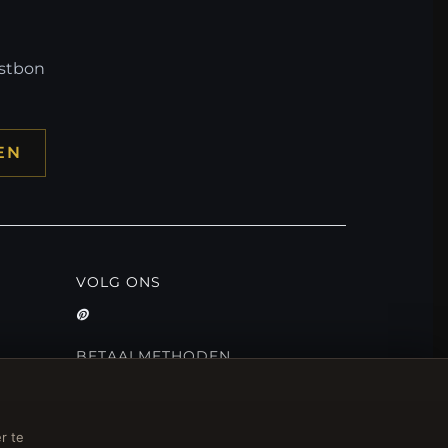
mstbon
EN
VOLG ONS
BETAALMETHODEN
r te