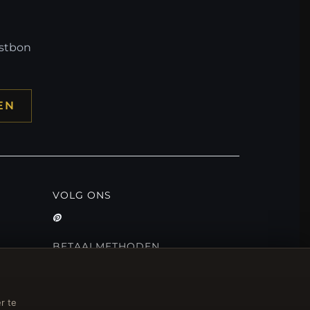
mstbon
EN
VOLG ONS
BETAALMETHODEN
r te