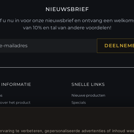
NIEUWSBRIEF
jf u nu in voor onze nieuwsbrief en ontvang een welko
van 10% en tal van andere voordelen!
DEELNEM
 INFORMATIE
SNELLE LINKS
ns
Nieuwe producten
over het product
Specials
teitsprogramma
Blog
p
Beoordelingen
ubon FAQ
Inloggen
rvaring te verbeteren, gepersonaliseerde advertenties of inhoud wee
gsbonnen