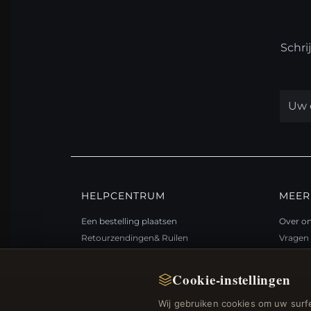
Schri
HELPCENTRUM
MEER
Een bestelling plaatsen
Over o
Retourzendingen& Ruilen
Vragen 
Bestelstatus
Loyali
Verzending
Sitema
Cookie-instellingen
Betalingsmogelijkheden
Cadea
Wij gebruiken cookies om uw surfe
Mijn account& Beloningen
Kortin