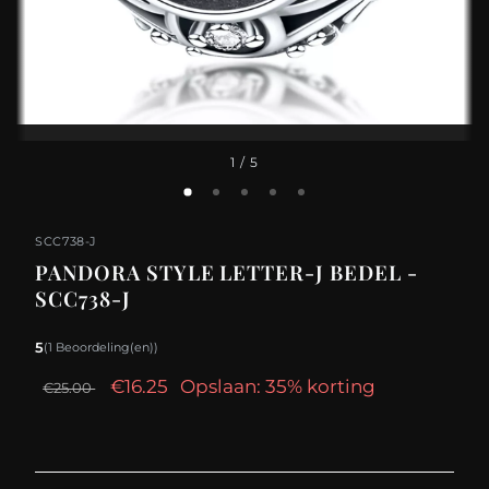
1
/ 5
SCC738-J
PANDORA STYLE LETTER-J BEDEL -
SCC738-J
5
(1 Beoordeling(en))
€16.25
Opslaan: 35% korting
€25.00