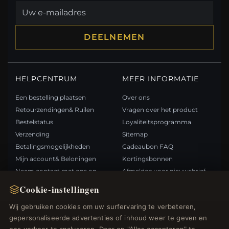
DEELNEMEN
HELPCENTRUM
MEER INFORMATIE
Een bestelling plaatsen
Over ons
Retourzendingen& Ruilen
Vragen over het product
Bestelstatus
Loyaliteitsprogramma
Verzending
Sitemap
Betalingsmogelijkheden
Cadeaubon FAQ
Mijn account& Beloningen
Kortingsbonnen
Neem contact met ons op
Afmelden voor nieuwsbrief
Cookie-instellingen
SNELLE LINKS
VOLG ONS
Wij gebruiken cookies om uw surfervaring te verbeteren,
gepersonaliseerde advertenties of inhoud weer te geven en
Nieuwe producten