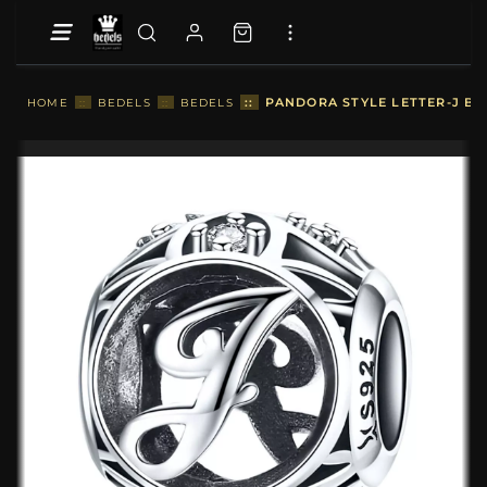
::
PANDORA STYLE LETTER-J BED
HOME
::
BEDELS
::
BEDELS