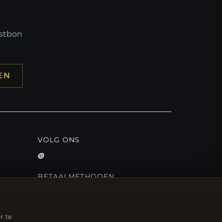
mstbon
EN
VOLG ONS
BETAALMETHODEN
r te