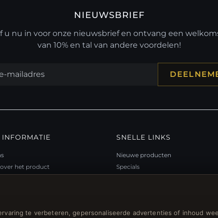
NIEUWSBRIEF
jf u nu in voor onze nieuwsbrief en ontvang een welko
van 10% en tal van andere voordelen!
DEELNEM
 INFORMATIE
SNELLE LINKS
ns
Nieuwe producten
over het product
Specials
teitsprogramma
Blog
p
Beoordelingen
ubon FAQ
Inloggen
rvaring te verbeteren, gepersonaliseerde advertenties of inhoud wee
gsbonnen