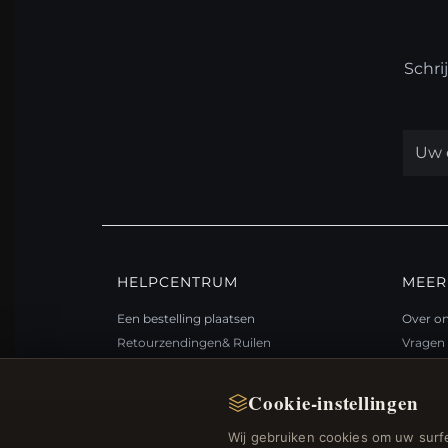
Schri
HELPCENTRUM
MEER
Een bestelling plaatsen
Over o
Retourzendingen& Ruilen
Vragen 
Bestelstatus
Loyali
Verzending
Sitema
Cookie-instellingen
Betalingsmogelijkheden
Cadea
Wij gebruiken cookies om uw surfe
Mijn account& Beloningen
Kortin