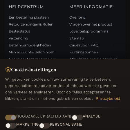
HELPCENTRUM
MEER INFORMATIE
Een bestelling plaatsen
Over ons
Retourzendingen& Ruilen
Vragen over het product
Bestelstatus
Loyaliteitsprogramma
Verzending
Sitemap
Betalingsmogelijkheden
Cadeaubon FAQ
Mijn account& Beloningen
Kortingsbonnen
Neem contact met ons op
Afmelden voor nieuwsbrief
Cookie-instellingen
SNELLE LINKS
VOLG ONS
Wij gebruiken cookies om uw surfervaring te verbeteren,
gepersonaliseerde advertenties of inhoud weer te geven en
Nieuwe producten
ons verkeer te analyseren. Door op "Alles accepteren" te
Specials
BETAALMETHODEN
klikken, stemt u in met ons gebruik van cookies.
Privacybeleid
Blog
Beoordelingen
Inloggen
NOODZAKELIJK (ALTIJD AAN)
ANALYSE
MARKETING
PERSONALISATIE