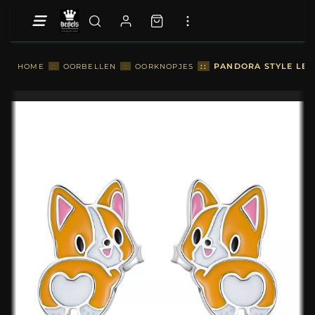
::
PANDORA STYLE LEU
HOME
::
OORBELLEN
::
OORKNOPJES