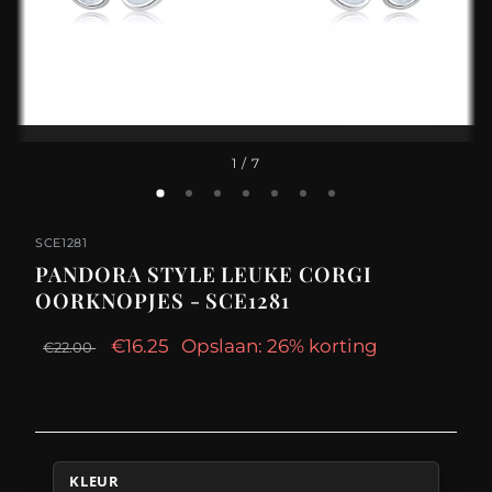
1
/ 7
SCE1281
PANDORA STYLE LEUKE CORGI
OORKNOPJES - SCE1281
€16.25
Opslaan: 26% korting
€22.00
KLEUR