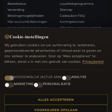
Bestelstatus
Loyaliteitsprogramma
Verzending
Sitemap
Betalingsmogelijkheden
Cadeaubon FAQ
Mijn account& Beloningen
Kortingsbonnen
Neem contact met ons op
Afmelden voor nieuwsbrief
Cookie-instellingen
SNELLE LINKS
VOLG ONS
Wij gebruiken cookies om uw surfervaring te verbeteren,
gepersonaliseerde advertenties of inhoud weer te geven en
Nieuwe producten
ons verkeer te analyseren. Door op "Alles accepteren" te
Specials
BETAALMETHODEN
klikken, stemt u in met ons gebruik van cookies.
Privacybeleid
Blog
Beoordelingen
Inloggen
NOODZAKELIJK (ALTIJD AAN)
ANALYSE
MARKETING
PERSONALISATIE
ALLES ACCEPTEREN
© 2012–2026
. Alle rechten
Bedelsoutlet.nl
VOORKEUREN OPSLAAN