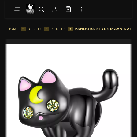
::
PANDORA STYLE MAAN KAT BE
HOME
::
BEDELS
::
BEDELS