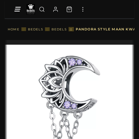
::
PANDORA STYLE MAAN KWAST
HOME
::
BEDELS
::
BEDELS