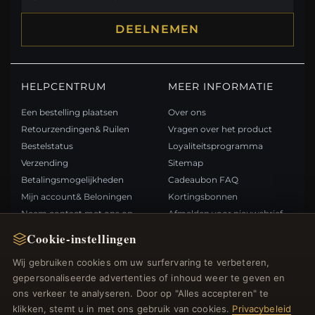
DEELNEMEN
HELPCENTRUM
MEER INFORMATIE
Een bestelling plaatsen
Over ons
Retourzendingen& Ruilen
Vragen over het product
Bestelstatus
Loyaliteitsprogramma
Verzending
Sitemap
Betalingsmogelijkheden
Cadeaubon FAQ
Mijn account& Beloningen
Kortingsbonnen
Neem contact met ons op
Afmelden voor nieuwsbrief
Cookie-instellingen
SNELLE LINKS
VOLG ONS
Wij gebruiken cookies om uw surfervaring te verbeteren,
gepersonaliseerde advertenties of inhoud weer te geven en
Nieuwe producten
ons verkeer te analyseren. Door op "Alles accepteren" te
Specials
BETAALMETHODEN
klikken, stemt u in met ons gebruik van cookies.
Privacybeleid
Blog