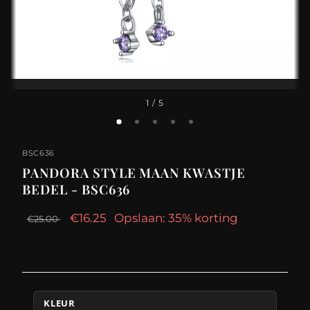
1
/ 5
BSC636
PANDORA STYLE MAAN KWASTJE
BEDEL - BSC636
€16.25
Opslaan: 35% korting
€25.00
KLEUR