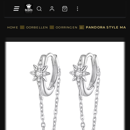
::
PANDORA STYLE MANS
HOME
::
OORBELLEN
::
OORRINGEN