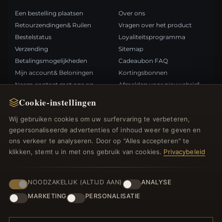
Een bestelling plaatsen
Over ons
Retourzendingen& Ruilen
Vragen over het product
Bestelstatus
Loyaliteitsprogramma
Verzending
Sitemap
Betalingsmogelijkheden
Cadeaubon FAQ
Mijn account& Beloningen
Kortingsbonnen
Neem contact met ons op
Afmelden voor nieuwsbrief
Cookie-instellingen
SNELLE LINKS
VOLG ONS
Wij gebruiken cookies om uw surfervaring te verbeteren,
gepersonaliseerde advertenties of inhoud weer te geven en
Nieuwe producten
ons verkeer te analyseren. Door op "Alles accepteren" te
Specials
BETAALMETHODEN
klikken, stemt u in met ons gebruik van cookies.
Privacybeleid
Blog
Beoordelingen
Inloggen
NOODZAKELIJK (ALTIJD AAN)
ANALYSE
MARKETING
PERSONALISATIE