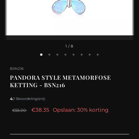
1
/ 8
BSN216
PANDORA STYLE METAMORFOSE
KETTING - BSN216
4
(1 Beoordeling(en))
€38.35
Opslaan: 30% korting
€55.00