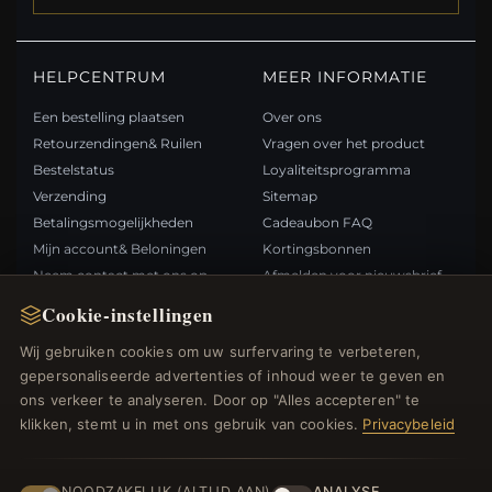
HELPCENTRUM
MEER INFORMATIE
Een bestelling plaatsen
Over ons
Retourzendingen& Ruilen
Vragen over het product
Bestelstatus
Loyaliteitsprogramma
Verzending
Sitemap
Betalingsmogelijkheden
Cadeaubon FAQ
Mijn account& Beloningen
Kortingsbonnen
Neem contact met ons op
Afmelden voor nieuwsbrief
Cookie-instellingen
SNELLE LINKS
VOLG ONS
Wij gebruiken cookies om uw surfervaring te verbeteren,
gepersonaliseerde advertenties of inhoud weer te geven en
Nieuwe producten
ons verkeer te analyseren. Door op "Alles accepteren" te
Specials
BETAALMETHODEN
klikken, stemt u in met ons gebruik van cookies.
Privacybeleid
Blog
Beoordelingen
Inloggen
NOODZAKELIJK (ALTIJD AAN)
ANALYSE