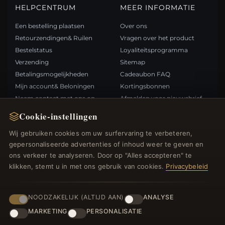
HELPCENTRUM
MEER INFORMATIE
Een bestelling plaatsen
Over ons
Retourzendingen& Ruilen
Vragen over het product
Bestelstatus
Loyaliteitsprogramma
Verzending
Sitemap
Betalingsmogelijkheden
Cadeaubon FAQ
Mijn account& Beloningen
Kortingsbonnen
Neem contact met ons op
Afmelden voor nieuwsbrief
Cookie-instellingen
SNELLE LINKS
VOLG ONS
Wij gebruiken cookies om uw surfervaring te verbeteren,
gepersonaliseerde advertenties of inhoud weer te geven en
Nieuwe producten
ons verkeer te analyseren. Door op "Alles accepteren" te
Specials
BETAALMETHODEN
klikken, stemt u in met ons gebruik van cookies.
Privacybeleid
Blog
Beoordelingen
Inloggen
NOODZAKELIJK (ALTIJD AAN)
ANALYSE
MARKETING
PERSONALISATIE