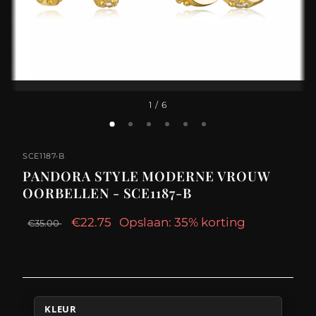
1
/ 6
SCE1187-B
PANDORA STYLE MODERNE VROUW
OORBELLEN - SCE1187-B
€22.75
Opslaan: 35% korting
€35.00
KLEUR