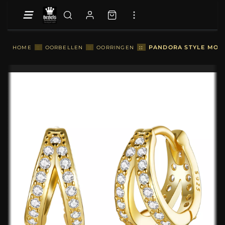
::
PANDORA STYLE MODE
HOME
::
OORBELLEN
::
OORRINGEN