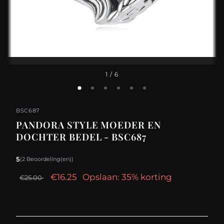
1
/ 6
BSC687
PANDORA STYLE MOEDER EN
DOCHTER BEDEL - BSC687
5
(2 Beoordeling(en))
€16.25
Opslaan: 35% korting
€25.00