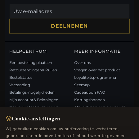
DEELNEMEN
HELPCENTRUM
MEER INFORMATIE
Een bestelling plaatsen
Over ons
Retourzendingen& Ruilen
Vragen over het product
Bestelstatus
Loyaliteitsprogramma
Verzending
Sitemap
Betalingsmogelijkheden
Cadeaubon FAQ
Mijn account& Beloningen
Kortingsbonnen
Neem contact met ons op
Afmelden voor nieuwsbrief
Cookie-instellingen
SNELLE LINKS
VOLG ONS
Wij gebruiken cookies om uw surfervaring te verbeteren,
gepersonaliseerde advertenties of inhoud weer te geven en
Nieuwe producten