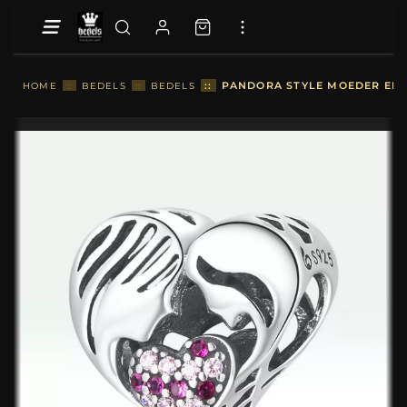
::
PANDORA STYLE MOEDER EN 
HOME
::
BEDELS
::
BEDELS