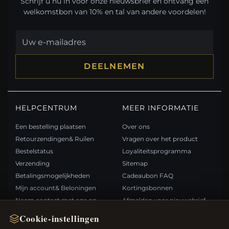
Schrijf u nu in voor onze nieuwsbrief en ontvang een
welkomstbon van 10% en tal van andere voordelen!
DEELNEMEN
HELPCENTRUM
MEER INFORMATIE
Een bestelling plaatsen
Over ons
Retourzendingen& Ruilen
Vragen over het product
Bestelstatus
Loyaliteitsprogramma
Verzending
Sitemap
Betalingsmogelijkheden
Cadeaubon FAQ
Mijn account& Beloningen
Kortingsbonnen
Neem contact met ons op
Afmelden voor nieuwsbrief
Cookie-instellingen