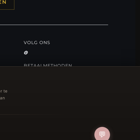
EN
VOLG ONS
BETAALMETHODEN
r te
van
💬