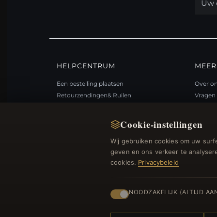
HELPCENTRUM
MEER
Een bestelling plaatsen
Over o
Retourzendingen& Ruilen
Vragen 
Bestelstatus
Loyali
Verzending
Sitema
Cookie-instellingen
Betalingsmogelijkheden
Cadea
Wij gebruiken cookies om uw surfe
Mijn account& Beloningen
Kortin
geven en ons verkeer te analysere
Neem contact met ons op
Afmelde
cookies.
Privacybeleid
NOODZAKELIJK (ALTIJD AA