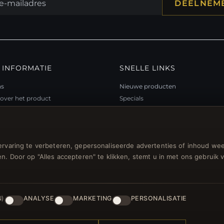
DEELNEM
 INFORMATIE
SNELLE LINKS
ns
Nieuwe producten
over het product
Specials
teitsprogramma
Blog
p
Beoordelingen
ubon FAQ
Inloggen
rvaring te verbeteren, gepersonaliseerde advertenties of inhoud wee
gsbonnen
n. Door op "Alles accepteren" te klikken, stemt u in met ons gebruik 
n voor nieuwsbrief
N)
ANALYSE
MARKETING
PERSONALISATIE