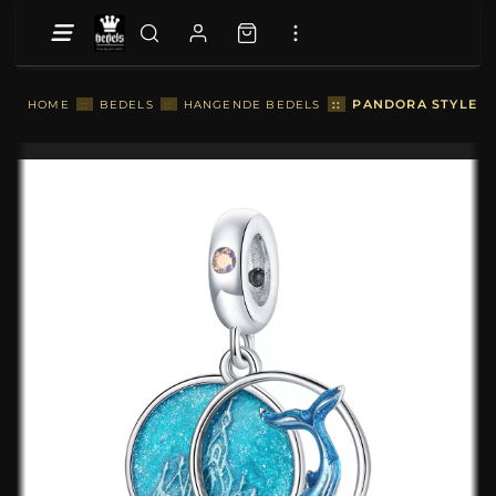
::
PANDORA STYLE O
HOME
::
BEDELS
::
HANGENDE BEDELS