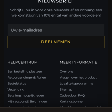
NIEUWSBRIEF
Schrijf u nu in voor onze nieuwsbrief en ontvang een
welkomstbon van 10% en tal van andere voordelen!
DEELNEMEN
HELPCENTRUM
MEER INFORMATIE
Een bestelling plaatsen
Over ons
Retourzendingen& Ruilen
Vragen over het product
Bestelstatus
Loyaliteitsprogramma
Verzending
Sitemap
Betalingsmogelijkheden
Cadeaubon FAQ
Mijn account& Beloningen
Kortingsbonnen
Neem contact met ons op
Afmelden voor nieuwsbrief