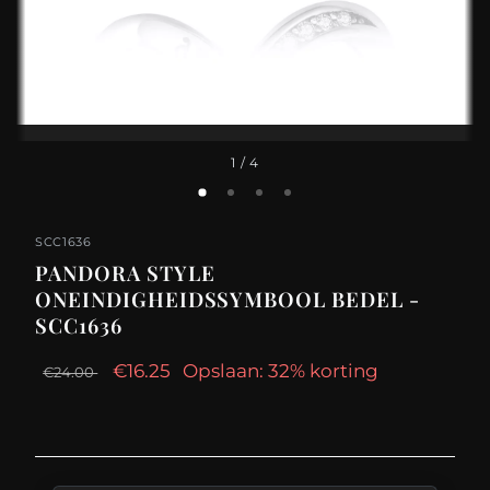
1
/ 4
SCC1636
PANDORA STYLE
ONEINDIGHEIDSSYMBOOL BEDEL -
SCC1636
€16.25
Opslaan: 32% korting
€24.00