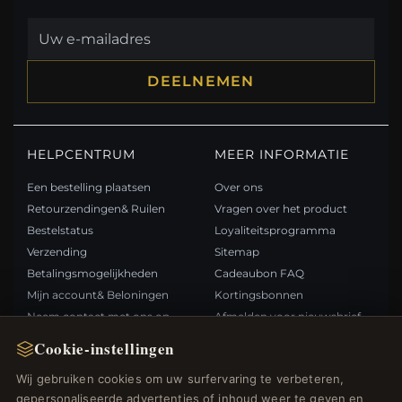
DEELNEMEN
HELPCENTRUM
MEER INFORMATIE
Een bestelling plaatsen
Over ons
Retourzendingen& Ruilen
Vragen over het product
Bestelstatus
Loyaliteitsprogramma
Verzending
Sitemap
Betalingsmogelijkheden
Cadeaubon FAQ
Mijn account& Beloningen
Kortingsbonnen
Neem contact met ons op
Afmelden voor nieuwsbrief
Cookie-instellingen
SNELLE LINKS
VOLG ONS
Wij gebruiken cookies om uw surfervaring te verbeteren,
gepersonaliseerde advertenties of inhoud weer te geven en