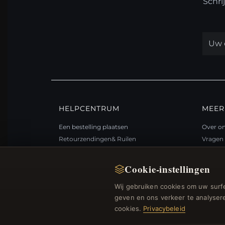
Schri
HELPCENTRUM
MEER
Een bestelling plaatsen
Over o
Retourzendingen& Ruilen
Vragen 
Bestelstatus
Loyali
Verzending
Sitema
Cookie-instellingen
Betalingsmogelijkheden
Cadea
Wij gebruiken cookies om uw surfe
Mijn account& Beloningen
Kortin
geven en ons verkeer te analysere
Neem contact met ons op
Afmelde
cookies.
Privacybeleid