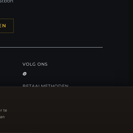
mstbon
EN
VOLG ONS
BETAALMETHODEN
r te
van