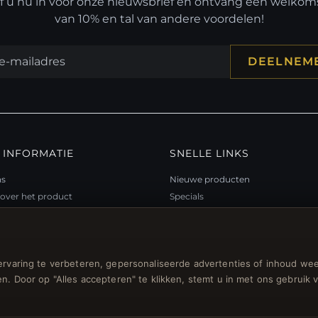
jf u nu in voor onze nieuwsbrief en ontvang een welko
van 10% en tal van andere voordelen!
DEELNEM
 INFORMATIE
SNELLE LINKS
ns
Nieuwe producten
over het product
Specials
teitsprogramma
Blog
p
Beoordelingen
ubon FAQ
Inloggen
rvaring te verbeteren, gepersonaliseerde advertenties of inhoud wee
gsbonnen
n. Door op "Alles accepteren" te klikken, stemt u in met ons gebruik 
n voor nieuwsbrief