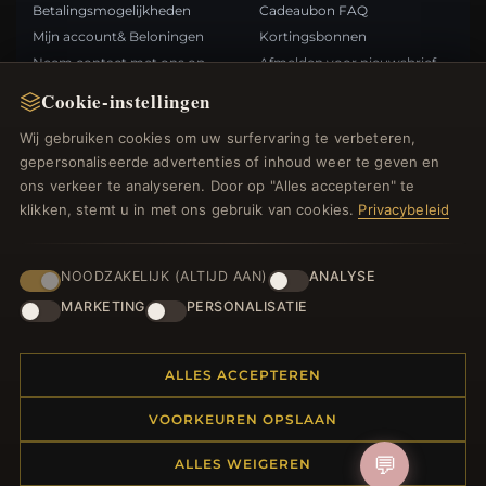
Betalingsmogelijkheden
Cadeaubon FAQ
Mijn account& Beloningen
Kortingsbonnen
Neem contact met ons op
Afmelden voor nieuwsbrief
Cookie-instellingen
SNELLE LINKS
VOLG ONS
Wij gebruiken cookies om uw surfervaring te verbeteren,
gepersonaliseerde advertenties of inhoud weer te geven en
Nieuwe producten
ons verkeer te analyseren. Door op "Alles accepteren" te
Specials
BETAALMETHODEN
klikken, stemt u in met ons gebruik van cookies.
Privacybeleid
Blog
Beoordelingen
Inloggen
NOODZAKELIJK (ALTIJD AAN)
ANALYSE
MARKETING
PERSONALISATIE
ALLES ACCEPTEREN
© 2012–2026
. Alle rechten
Bedelsoutlet.nl
VOORKEUREN OPSLAAN
voorbehouden.
💬
ALLES WEIGEREN