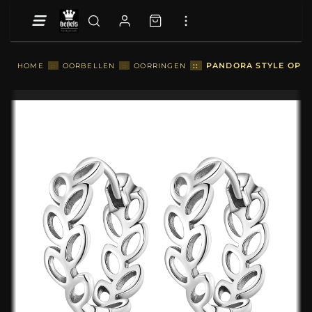
::
PANDORA STYLE OPEN
HOME
::
OORBELLEN
::
OORRINGEN