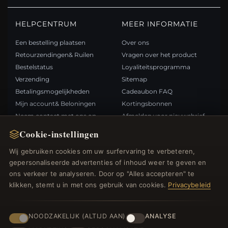
HELPCENTRUM
MEER INFORMATIE
Een bestelling plaatsen
Over ons
Retourzendingen& Ruilen
Vragen over het product
Bestelstatus
Loyaliteitsprogramma
Verzending
Sitemap
Betalingsmogelijkheden
Cadeaubon FAQ
Mijn account& Beloningen
Kortingsbonnen
Neem contact met ons op
Afmelden voor nieuwsbrief
Cookie-instellingen
SNELLE LINKS
VOLG ONS
Wij gebruiken cookies om uw surfervaring te verbeteren,
gepersonaliseerde advertenties of inhoud weer te geven en
Nieuwe producten
ons verkeer te analyseren. Door op "Alles accepteren" te
Specials
BETAALMETHODEN
klikken, stemt u in met ons gebruik van cookies.
Privacybeleid
Blog
Beoordelingen
Inloggen
NOODZAKELIJK (ALTIJD AAN)
ANALYSE