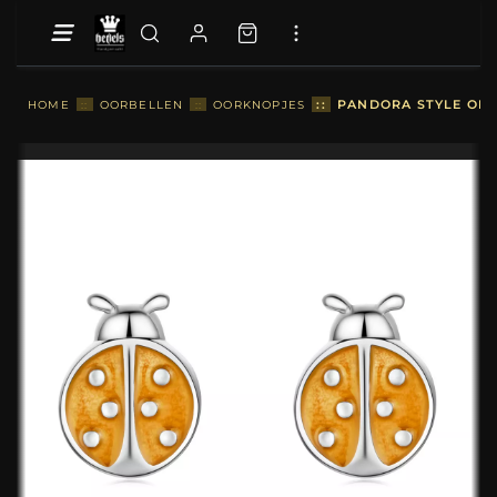
::
PANDORA STYLE ORA
HOME
::
OORBELLEN
::
OORKNOPJES