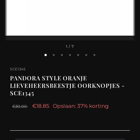
1
/ 7
SCE1345
PANDORA STYLE ORANJE
LIEVEHEERSBEESTJE OORKNOPJES -
SCE1345
€18.85
Opslaan: 37% korting
€30.00