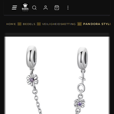
::
PANDORA STYLE R
HOME
::
BEDELS
::
VEILIGHEIDSKETTING