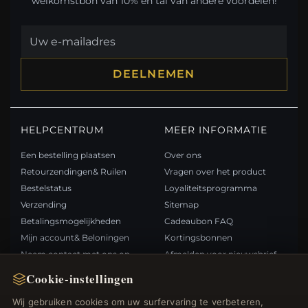
welkomstbon van 10% en tal van andere voordelen!
DEELNEMEN
HELPCENTRUM
MEER INFORMATIE
Een bestelling plaatsen
Over ons
Retourzendingen& Ruilen
Vragen over het product
Bestelstatus
Loyaliteitsprogramma
Verzending
Sitemap
Betalingsmogelijkheden
Cadeaubon FAQ
Mijn account& Beloningen
Kortingsbonnen
Neem contact met ons op
Afmelden voor nieuwsbrief
Cookie-instellingen
SNELLE LINKS
VOLG ONS
Wij gebruiken cookies om uw surfervaring te verbeteren,