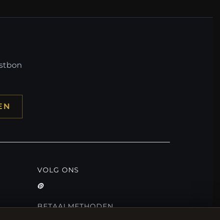
mstbon
EN
VOLG ONS
BETAALMETHODEN