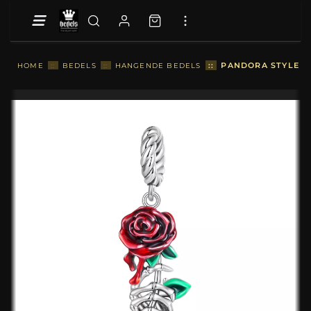
::
PANDORA STYLE S
HOME
::
BEDELS
::
HANGENDE BEDELS