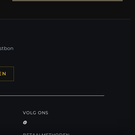
mstbon
EN
VOLG ONS
BETAALMETHODEN