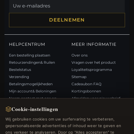
DEELNEMEN
HELPCENTRUM
MEER INFORMATIE
Een bestelling plaatsen
Over ons
Retourzendingen& Ruilen
Vragen over het product
Bestelstatus
Loyaliteitsprogramma
Verzending
Sitemap
Betalingsmogelijkheden
Cadeaubon FAQ
Mijn account& Beloningen
Kortingsbonnen
Neem contact met ons op
Afmelden voor nieuwsbrief
Cookie-instellingen
SNELLE LINKS
VOLG ONS
Wij gebruiken cookies om uw surfervaring te verbeteren,
gepersonaliseerde advertenties of inhoud weer te geven en
Nieuwe producten
ons verkeer te analyseren. Door op "Alles accepteren" te