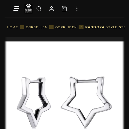
::
PANDORA STYLE STER
HOME
::
OORBELLEN
::
OORRINGEN