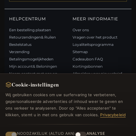
HELPCENTRUM
MEER INFORMATIE
Een bestelling plaatsen
Over ons
Retourzendingen& Ruilen
Vragen over het product
Bestelstatus
Loyaliteitsprogramma
Verzending
Sitemap
Betalingsmogelijkheden
Cadeaubon FAQ
Mijn account& Beloningen
Kortingsbonnen
Neem contact met ons op
Afmelden voor nieuwsbrief
Cookie-instellingen
SNELLE LINKS
VOLG ONS
Wij gebruiken cookies om uw surfervaring te verbeteren,
gepersonaliseerde advertenties of inhoud weer te geven en
Nieuwe producten
ons verkeer te analyseren. Door op "Alles accepteren" te
Specials
BETAALMETHODEN
klikken, stemt u in met ons gebruik van cookies.
Privacybeleid
Blog
Beoordelingen
Inloggen
NOODZAKELIJK (ALTIJD AAN)
ANALYSE