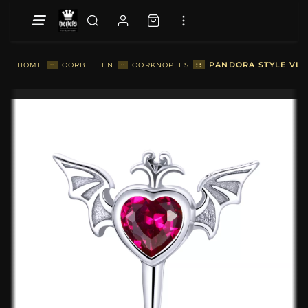
::
PANDORA STYLE VLE
HOME
::
OORBELLEN
::
OORKNOPJES