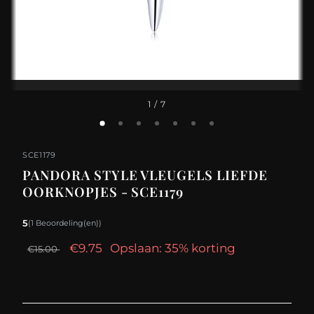
1
/ 7
SCE1179
PANDORA STYLE VLEUGELS LIEFDE
OORKNOPJES - SCE1179
5
(1 Beoordeling(en))
€9.75
Opslaan: 35% korting
€15.00