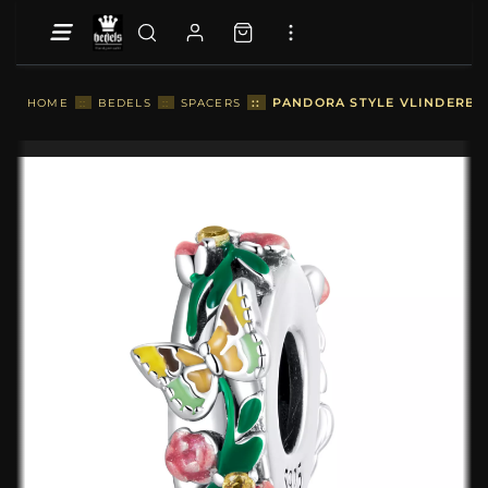
::
PANDORA STYLE VLINDERBLO
HOME
::
BEDELS
::
SPACERS