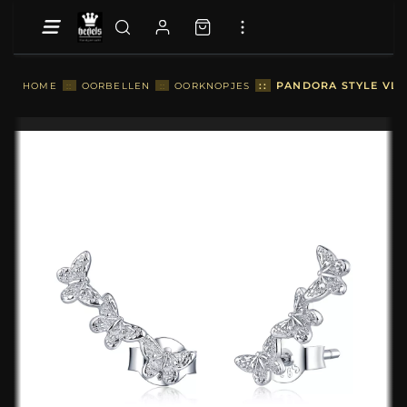
::
PANDORA STYLE VLI
HOME
::
OORBELLEN
::
OORKNOPJES