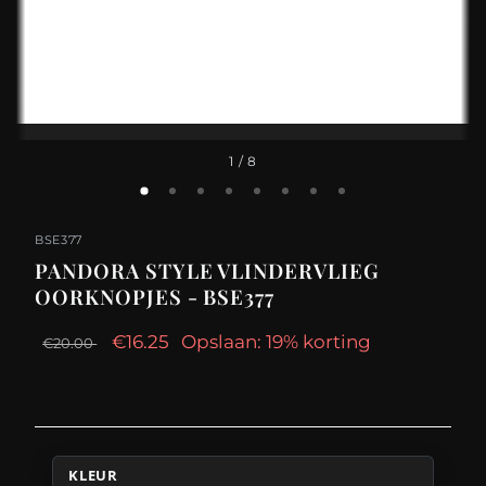
1
/ 8
BSE377
PANDORA STYLE VLINDERVLIEG
OORKNOPJES - BSE377
€16.25
Opslaan: 19% korting
€20.00
KLEUR