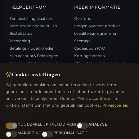
HELPCENTRUM
MEER INFORMATIE
Een bestelling plaatsen
Over ons
Retourzendingen& Ruilen
Vragen over het product
Bestelstatus
Loyaliteitsprogramma
Verzending
Sitemap
Betalingsmogelijkheden
Cadeaubon FAQ
Mijn account& Beloningen
Kortingsbonnen
Neem contact met ons op
Afmelden voor nieuwsbrief
Cookie-instellingen
SNELLE LINKS
VOLG ONS
Wij gebruiken cookies om uw surfervaring te verbeteren,
gepersonaliseerde advertenties of inhoud weer te geven en
Nieuwe producten
ons verkeer te analyseren. Door op "Alles accepteren" te
Specials
BETAALMETHODEN
klikken, stemt u in met ons gebruik van cookies.
Privacybeleid
Blog
Beoordelingen
Inloggen
NOODZAKELIJK (ALTIJD AAN)
ANALYSE
MARKETING
PERSONALISATIE