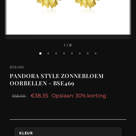
1
/ 8
BSE469
PANDORA STYLE ZONNEBLOEM
OORBELLEN - BSE469
€38.35
Opslaan: 30% korting
€55.00
KLEUR