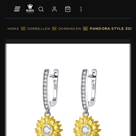
::
PANDORA STYLE ZONN
HOME
::
OORBELLEN
::
OORRINGEN