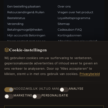
Een bestelling plaatsen
Over ons
Retourzendingen& Ruilen
Vragen over het product
Bestelstatus
Loyaliteitsprogramma
Verzending
Sitemap
Betalingsmogelijkheden
Cadeaubon FAQ
Mijn account& Beloningen
Kortingsbonnen
Neem contact met ons op
Afmelden voor nieuwsbrief
Cookie-instellingen
SNELLE LINKS
VOLG ONS
Wij gebruiken cookies om uw surfervaring te verbeteren,
gepersonaliseerde advertenties of inhoud weer te geven en
Nieuwe producten
ons verkeer te analyseren. Door op "Alles accepteren" te
Specials
BETAALMETHODEN
klikken, stemt u in met ons gebruik van cookies.
Privacybeleid
Blog
Beoordelingen
Inloggen
NOODZAKELIJK (ALTIJD AAN)
ANALYSE
MARKETING
PERSONALISATIE