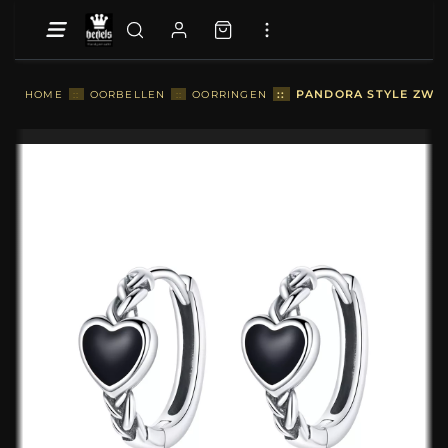
::
PANDORA STYLE ZWAR
HOME
::
OORBELLEN
::
OORRINGEN