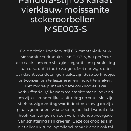
Pandora-stijl 05 karaat
vierklauw moissanite
stekeroorbellen -
MSE003-S
De prachtige Pandora-stijl 0,5 karaats vierklauw
Moissanite oorknopjes - MSE003-S, het perfecte
accessoire om een vleugje elegantie en sprankeling
aan elke outfit toe te voegen. Met nauwgezette
aandacht voor detail gemaakt, zijn deze oorknopjes
ontworpen om te fascineren en indruk te maken.
Het middelpunt van deze oorknopjes is de
verbluffende 0,5 karaats Moissanite steen, bekend
om zijn uitzonderlijke schittering en vuur. Met zijn
vierklauwige zetting wordt de steen stevig op zijn
plaats gehouden, waardoor hij het licht vanuit elke
hoek kan vangen en een verblindende weergave
van schittering kan creëren. Deze oorknopjes zijn
niet alleen visueel opvallend, maar bieden ook tal