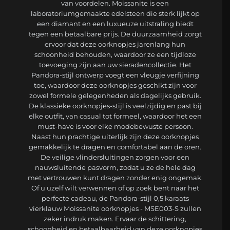
van voordelen. Moissanite is een
laboratoriumgemaakte edelsteen die sterk lijkt op
een diamant en een luxueuze uitstraling biedt
tegen een betaalbare prijs. De duurzaamheid zorgt
ervoor dat deze oorknopjes jarenlang hun
schoonheid behouden, waardoor ze een tijdloze
toevoeging zijn aan uw sieradencollectie. Het
Pandora-stijl ontwerp voegt een vleugje verfijning
toe, waardoor deze oorknopjes geschikt zijn voor
zowel formele gelegenheden als dagelijks gebruik.
De klassieke oorknopjes-stijl is veelzijdig en past bij
elke outfit, van casual tot formeel, waardoor het een
must-have is voor elke modebewuste persoon.
Naast hun prachtige uiterlijk zijn deze oorknopjes
gemakkelijk te dragen en comfortabel aan de oren.
De veilige vlindersluitingen zorgen voor een
nauwsluitende pasvorm, zodat u ze de hele dag
met vertrouwen kunt dragen zonder enig ongemak.
Of u uzelf wilt verwennen of op zoek bent naar het
perfecte cadeau, de Pandora-stijl 0,5 karaats
vierklauw Moissanite oorknopjes - MSE003-S zullen
zeker indruk maken. Ervaar de schittering,
schoonheid en betaalbaarheid van deze oorknopjes