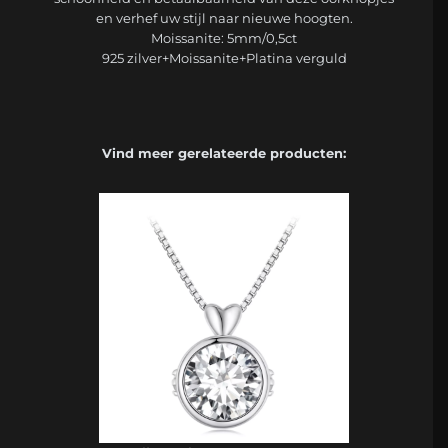
en verhef uw stijl naar nieuwe hoogten.
Moissanite: 5mm/0,5ct
925 zilver+Moissanite+Platina verguld
Vind meer gerelateerde producten: