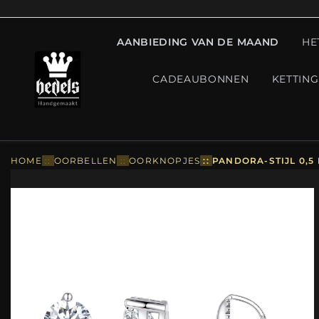
AANBIEDING VAN DE MAAND
HE
CADEAUBONNEN
KETTIN
HOME
::
OORBELLEN
::
OORKNOPJES
::
PANDORA-STIJL 0,5