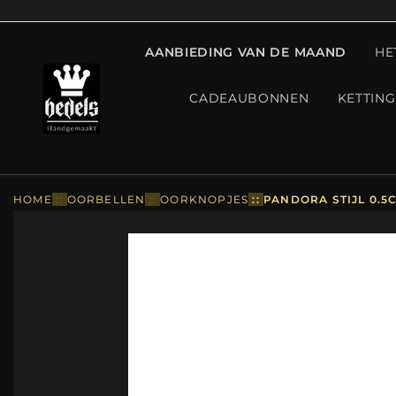
AANBIEDING VAN DE MAAND
HE
CADEAUBONNEN
KETTIN
HOME
::
OORBELLEN
::
OORKNOPJES
::
PANDORA STIJL 0.5