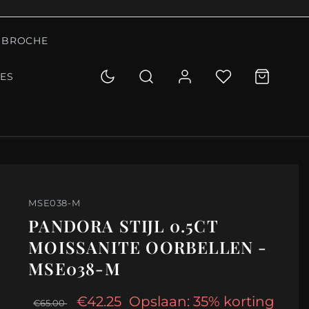
BROCHE
IES
MSE038-M
PANDORA STIJL 0.5CT
MOISSANITE OORBELLEN -
MSE038-M
€42.25
Opslaan: 35% korting
€65.00