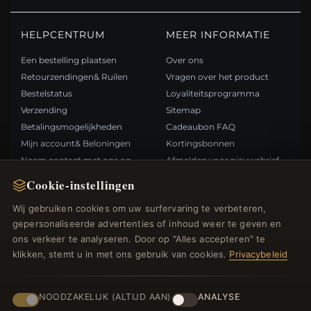
HELPCENTRUM
MEER INFORMATIE
Een bestelling plaatsen
Over ons
Retourzendingen& Ruilen
Vragen over het product
Bestelstatus
Loyaliteitsprogramma
Verzending
Sitemap
Betalingsmogelijkheden
Cadeaubon FAQ
Mijn account& Beloningen
Kortingsbonnen
Neem contact met ons op
Afmelden voor nieuwsbrief
Cookie-instellingen
SNELLE LINKS
VOLG ONS
Wij gebruiken cookies om uw surfervaring te verbeteren,
gepersonaliseerde advertenties of inhoud weer te geven en
Nieuwe producten
ons verkeer te analyseren. Door op "Alles accepteren" te
Specials
BETAALMETHODEN
klikken, stemt u in met ons gebruik van cookies.
Privacybeleid
Blog
Beoordelingen
Inloggen
NOODZAKELIJK (ALTIJD AAN)
ANALYSE