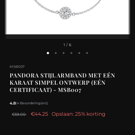
1
/ 6
MSB007
PANDORA STIJL ARMBAND MET EÉN
KARAAT SIMPEL ONTWERP (EÉN
CERTIFICAAT) - MSB007
4.8
(4 Beoordeling(en))
€44.25
Opslaan: 25% korting
€59.00