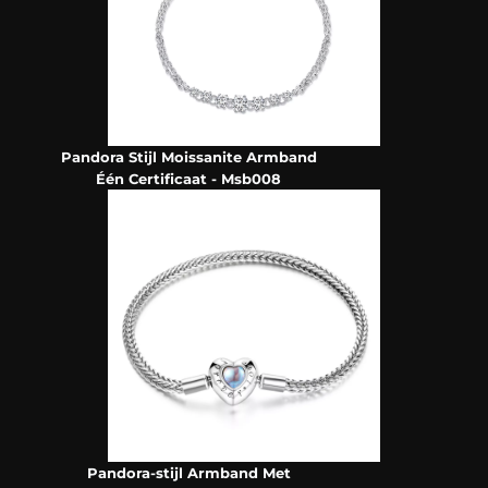
Pandora Stijl Moissanite Armband
Één Certificaat - Msb008
Pandora-stijl Armband Met