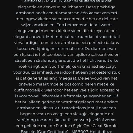
Certificate) - MSB007, een verbluffend stuk dat
elegantie en eenvoud belichaamt. Deze prachtige
armband heeft een diamant van één karaat versierd
met ingewikkelde steenaccenten die het op delicate
wijze omcirkelen. Een betoverend detail wordt
toegevoegd met een kleine steen die de eyecatcher
elegant aanvult. Met meticuleuze aandacht voor detail
vervaardigd, toont deze armband een perfecte balans
tussen verfijning en minimalisme. De diamant van
één karaat is het toonbeeld van tijdloze schoonheid en
straalt een stralende glans uit die het licht vanuit elke
hoek vangt. Zijn voortreffelijke vakmanschap zorgt
voor duurzaamheid, waardoor het een gekoesterd stuk
is dat generaties lang meegaat. De eenvoud van het
ontwerp maakt moeiteloos combineren met elke
outfit mogelijk, waardoor het een veelzijdig accessoire
is voor zowel informele als formele gelegenheden. Of
het nu alleen gedragen wordt of gelaagd met andere
armbanden, dit stuk tilt moeiteloos je stijl naar een
hoger niveau en voegt een vleugje elegantie en
verfijning toe aan elke outfit. Verwen jezelf of verras
een geliefde met de Pandora Style One Carat Simple
Bracelet(One Certificate) - MSB007. Het tijdloze