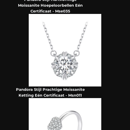
Moissanite Hoepeloorbellen Eén
Certificaat - Mse035
Pandora Stijl Prachtige Moissanite
Ketting Eén Certificaat - Msn011