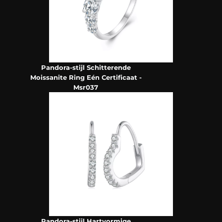
Pandora-stijl Schitterende
Moissanite Ring Eén Certificaat -
Msr037
Pandora-stijl Hartvormige