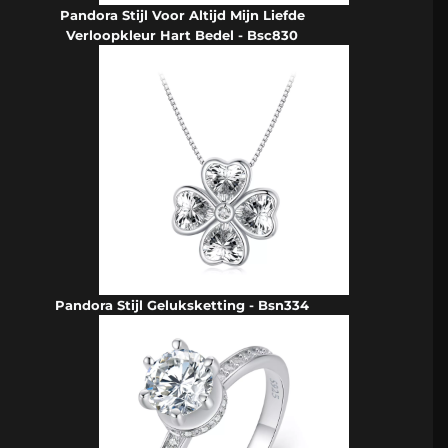
Pandora Stijl Voor Altijd Mijn Liefde
Verloopkleur Hart Bedel - Bsc830
Pandora Stijl Geluksketting - Bsn334