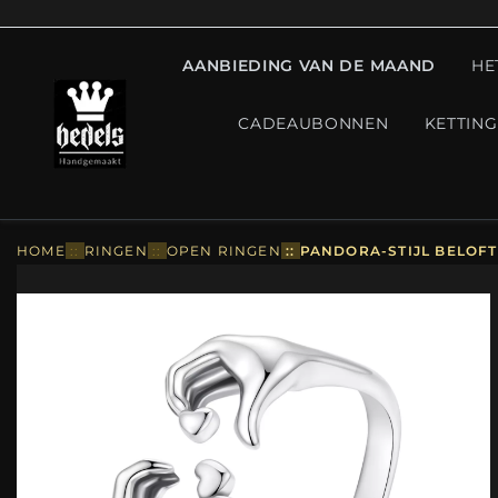
AANBIEDING VAN DE MAAND
HE
CADEAUBONNEN
KETTIN
HOME
::
RINGEN
::
OPEN RINGEN
::
PANDORA-STIJL BELOFT