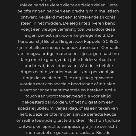
unieke band te vieren die twee zielen delen. Deze
belofte ringen hebben een prachtig minimalistisch
ontwerp, versierd met een schitterende zirkonia
steen in het midden. De elegante zilveren band
voegt een vleugje verfijning toe, waardoor deze
ringen perfect zijn voor elke gelegenheid. De
Pandora-stijl Belofte Ringen voor koppels - SCR902
zijn niet alleen mooi, maar ook duurzaam. Gemaakt
van hoogwaardige materialen, zijn ze gemaakt om
lang mee te gaan, zodat jullie liefdesverhaal de
tand des tijds zal doorstaan. Wat deze belofte
ringen echt bijzonder maakt, is het persoonlijke
tintje dat ze bieden. Elke ring kan gegraveerd
worden met een speciale boodschap of initialen,
waardoor er een sentimentele en betekenisvolle
touch aan wordt toegevoegd die voor altijd
gekoesterd zal worden. Of het nu gaat om een ​​
speciale jubileum, verjaardag, of als een teken van
liefde, deze belofte ringen zijn de perfecte keuze
om jullie toewijding uit te drukken. Met hun tijdloze
ontwerp en oprechte aanpassing, zijn ze een echt
memorabel en gekoesterd cadeau. Kies de