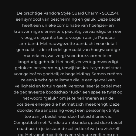
De prachtige Pandora Style Guard Charm - SCC2541,
een symbool van bescherming en geluk. Deze bedel
heeft een unieke combinatie van hoefijzer- en
kruisvormige elementen, prachtig vervaardigd om een
vleugje elegantie toe te voegen aan je Pandora
armband. Met nauwgezette aandacht voor detail
gemaakt, is deze bedel gemaakt van hoogwaardige
materialen, wat zorgt voor duurzaamheid en
langdurig gebruik. Het hoefijzer vertegenwoordigt
geluk en bescherming, terwijl het kruis symbool staat
voor geloof en goddelijke begeleiding. Samen creëren
ze een krachtige talisman die je een gevoel van
veiligheid en fortuin geeft. Personaliseer je bedel met
de gegraveerde boodschap "1uck", een speelse twist op
het woord "geluk", om je te herinneren aan de
positieve energie die het met zich meebrengt. Deze
doordachte aanpassing voegt een persoonlijk tintje
toe aan je bedel, waardoor het echt uniek is.
Compatibel met Pandora armbanden, past deze bedel
naadloos in je bestaande collectie of valt op zichzelf
op. Het voegt moeiteloos een vleugje verfijning en