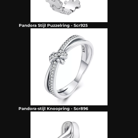
Pandora Stijl Puzzelring - Scr925
Pandora-stijl Knoopring - Scr896