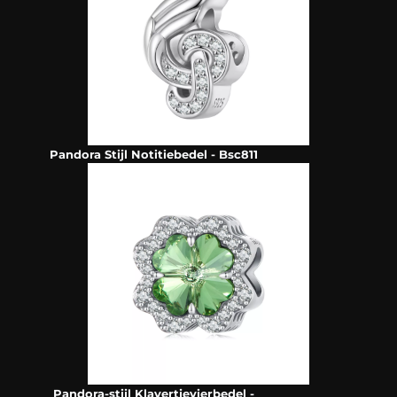
Pandora Stijl Notitiebedel - Bsc811
Pandora-stijl Klavertjevierbedel -