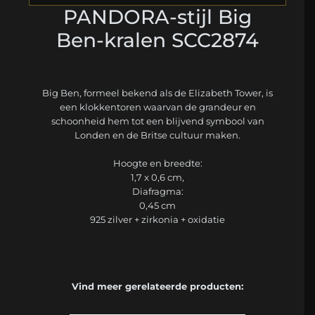
PANDORA-stijl Big
Ben-kralen SCC2874
Big Ben, formeel bekend als de Elizabeth Tower, is
een klokkentoren waarvan de grandeur en
schoonheid hem tot een blijvend symbool van
Londen en de Britse cultuur maken.
Hoogte en breedte:
1,7 x 0,6 cm,
Diafragma:
0,45 cm
925 zilver + zirkonia + oxidatie
Vind meer gerelateerde producten: