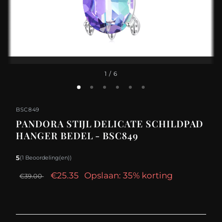
1
/ 6
BSC849
PANDORA STIJL DELICATE SCHILDPAD
HANGER BEDEL - BSC849
5
(1 Beoordeling(en))
€25.35
Opslaan: 35% korting
€39.00