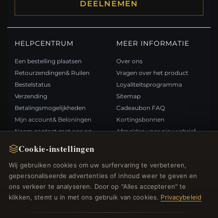
DEELNEMEN
HELPCENTRUM
MEER INFORMATIE
Een bestelling plaatsen
Over ons
Retourzendingen& Ruilen
Vragen over het product
Bestelstatus
Loyaliteitsprogramma
Verzending
Sitemap
Betalingsmogelijkheden
Cadeaubon FAQ
Mijn account& Beloningen
Kortingsbonnen
Neem contact met ons op
Afmelden voor nieuwsbrief
Cookie-instellingen
SNELLE LINKS
VOLG ONS
Wij gebruiken cookies om uw surfervaring te verbeteren,
gepersonaliseerde advertenties of inhoud weer te geven en
Nieuwe producten
ons verkeer te analyseren. Door op "Alles accepteren" te
Specials
BETAALMETHODEN
klikken, stemt u in met ons gebruik van cookies.
Privacybeleid
Blog
Beoordelingen