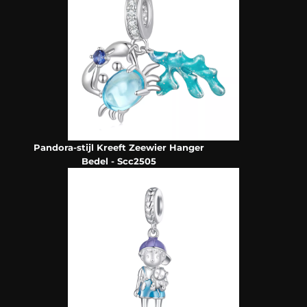
Pandora-stijl Kreeft Zeewier Hanger
Bedel - Scc2505