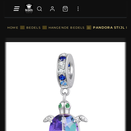
::
PANDORA STIJL DE
HOME
::
BEDELS
::
HANGENDE BEDELS